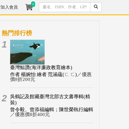
0
/加入會員
熱門排行榜
1
臺灣鯨讚(海洋廉政教育繪本)
作者 楊婉怡 繪者 范涵蘊(ㄈ ㄈ)
／優惠
價8折200元
2
吳鶴記及館藏臺灣北部古文書專輯(精
裝)
曾令毅、曾添福編輯；陳世榮執行編輯
／優惠價8折400元