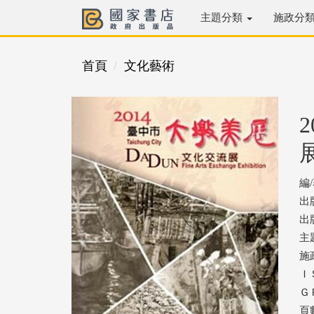
主題分類
施政分
首頁
文化藝術
編
出
出版
主
施
ＩＳ
ＧＰ
頁