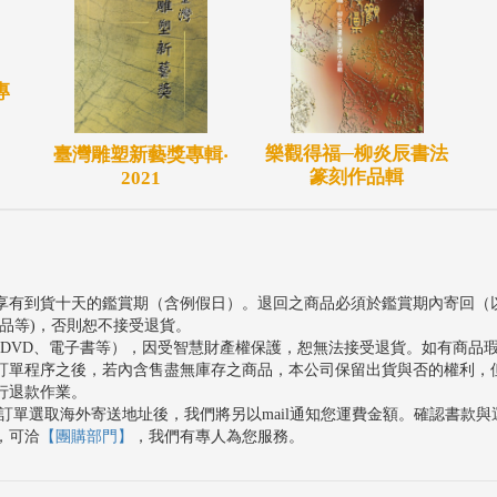
專
樂觀得福─柳炎辰書法
臺灣雕塑新藝獎專輯‧
篆刻作品輯
2021
享有到貨十天的鑑賞期（含例假日）。退回之商品必須於鑑賞期內寄回（
品等)，否則恕不接受退貨。
、DVD、電子書等），因受智慧財產權保護，恕無法接受退貨。如有商品
訂單程序之後，若內含售盡無庫存之商品，本公司保留出貨與否的權利，
行退款作業。
訂單選取海外寄送地址後，我們將另以mail通知您運費金額。確認書款
，可洽
【團購部門】
，我們有專人為您服務。