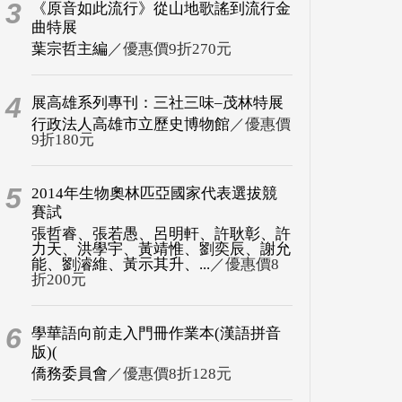
3
《原音如此流行》從山地歌謠到流行金
曲特展
葉宗哲主編
／優惠價9折270元
4
展高雄系列專刊：三社三味–茂林特展
行政法人高雄市立歷史博物館
／優惠價
9折180元
5
2014年生物奧林匹亞國家代表選拔競
賽試
張哲睿、張若愚、呂明軒、許耿彰、許
力天、洪學宇、黃靖惟、劉奕辰、謝允
能、劉濬維、黃示其升、...
／優惠價8
折200元
6
學華語向前走入門冊作業本(漢語拼音
版)(
僑務委員會
／優惠價8折128元