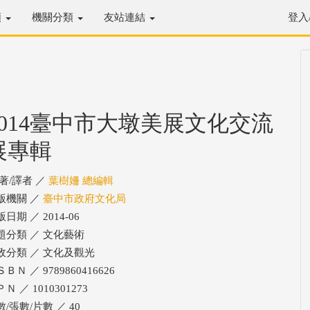
類
機關分類
友站連結
登入
2014臺中市大墩美展文化交流
展專輯
/著/譯者 ／
葉樹姍 總編輯
版機關 ／
臺中市政府文化局
日期 ／ 2014-06
題分類 ／ 文化藝術
政分類 ／ 文化及觀光
ＢＮ ／ 9789860416626
Ｎ ／ 1010301273
數/張數/片數 ／ 40