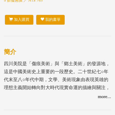
9 折優惠價 ／ NT$ 765
加入購買
我的書單
簡介
四川美院是「傷痕美術」與「鄉土美術」的發源地，
這是中國美術史上重要的一段歷史。二十世紀七○年
代末至八○年代中期，文學、美術現象由表現英雄的
理想主義開始轉向對大時代現實命運的描繪與關注，
這種審美觀的轉變，在一批四川美院重要的油畫創作
more...
者作品中尤為顯著，他們以人道主義關懷的角度，表
現題材多以鄉土寫實、少數民族，或者以批判現實、