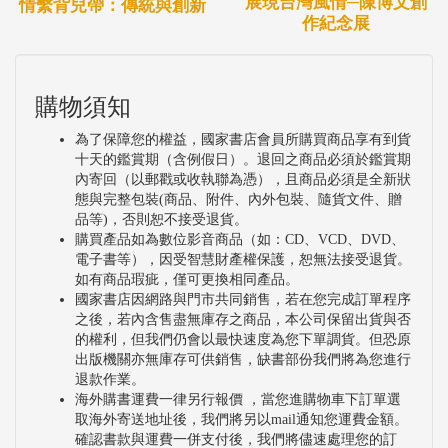
展現台灣風情─陳博文創
情繫背兒帶：傳統與創新
作紀念展
購物須知
為了保障您的權益，國家書店會員所購買商品享有到貨
十天的鑑賞期（含例假日）。退回之商品必須於鑑賞期
內寄回（以郵戳或收執聯為憑），且商品必須是全新狀
態與完整包裝(商品、附件、內外包裝、隨貨文件、贈
品等)，否則恕不接受退貨。
購買產品如為數位影音商品（如：CD、VCD、DVD、
電子書等），因受智慧財產權保護，恕無法接受退貨。
如有商品瑕疵，僅可更換相同產品。
國家書店因網路與門市共同銷售，若在您完成訂單程序
之後，若內含售盡無庫存之商品，本公司保留出貨與否
的權利，但我們仍會以最快速度為您下單調貨。但恐原
出版機關亦無庫存可供銷售，缺書部份我們將為您進行
退款作業。
海外購書運費一律另行報價 ，當您進購物車下訂單選
取海外寄送地址後，我們將另以mail通知您運費金額。
確認書款與運費一併支付後，我們將儘速處理您的訂