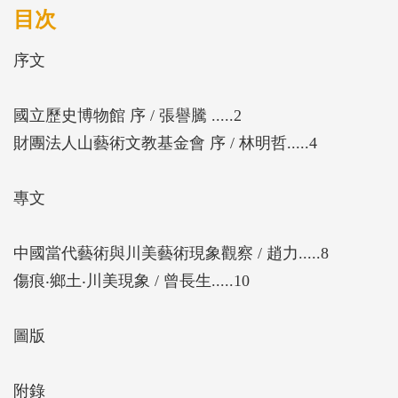
反省文革的「傷痕美術」等為主，代表人物如羅中
目次
立、何多苓、程叢林、周春芽、朱毅勇等人。
序文
國立歷史博物館 序 / 張譽騰 .....2
財團法人山藝術文教基金會 序 / 林明哲.....4
專文
中國當代藝術與川美藝術現象觀察 / 趙力.....8
傷痕‧鄉土‧川美現象 / 曾長生.....10
圖版
附錄