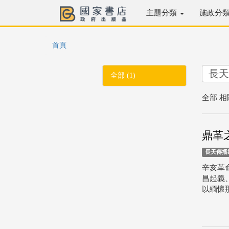
主題分類
施政分
首頁
全部 (1)
全部 相
鼎革
長天傳播
辛亥革
昌起義
以緬懷