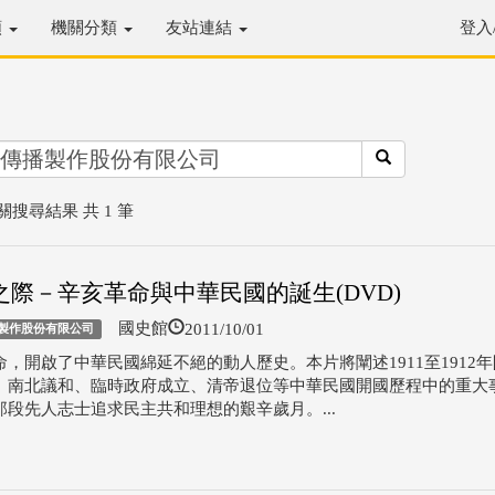
類
機關分類
友站連結
登入
關搜尋結果 共 1 筆
之際－辛亥革命與中華民國的誕生(DVD)
2011/10/01
國史館
製作股份有限公司
命，開啟了中華民國綿延不絕的動人歷史。本片將闡述1911至1912
、南北議和、臨時政府成立、清帝退位等中華民國開國歷程中的重大
那段先人志士追求民主共和理想的艱辛歲月。...