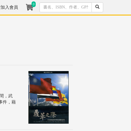
0
/加入會員
年間，武
事件，藉