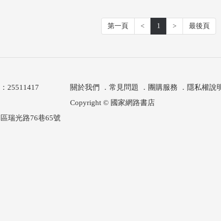
第一頁
<
1
>
最後頁
511417
關於我們
．
常見問題
．
團購服務
．
隱私權說
Copyright © 國家網路書店
區瑞光路76巷65號