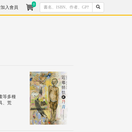
0
/加入會員
畫等多種
具、荒