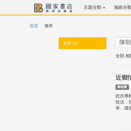
主題分類
施政分
首頁
搜尋
全部 (2)
全部 相
近鄉
陳朝寶
此次專
技法，
率、環