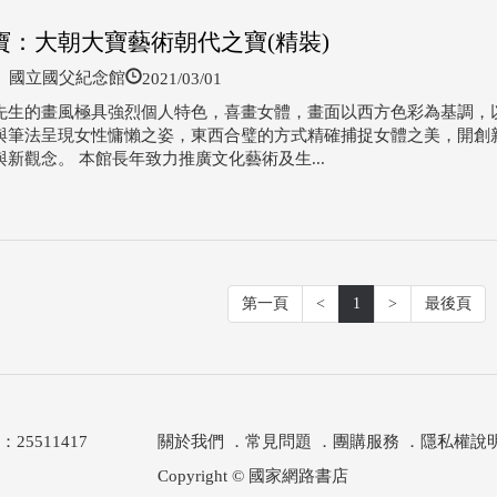
寶：大朝大寶藝術朝代之寶(精裝)
2021/03/01
國立國父紀念館
先生的畫風極具強烈個人特色，喜畫女體，畫面以西方色彩為基調，
與筆法呈現女性慵懶之姿，東西合璧的方式精確捕捉女體之美，開創
新觀念。 本館長年致力推廣文化藝術及生...
第一頁
<
1
>
最後頁
511417
關於我們
．
常見問題
．
團購服務
．
隱私權說
Copyright © 國家網路書店