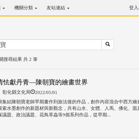
類
機關分類
友站連結
登入
關搜尋結果 共 2 筆
情怯獻丹青—陳朝寶的繪畫世界
2022/05/01
彰化縣文化局
輯集結陳朝寶老師早期畫作到旅法後的作品，創作內容混合中西方繪
摸索水墨創作的新題材與新觀念，共有山水、女體、人馬、佛化、面
保議題、政治議題、花鳥草蟲等9個系列作品，從早期...