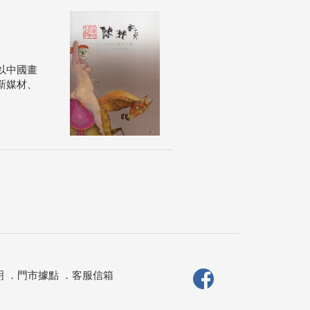
以中國畫
新媒材、
明
．
門市據點
．
客服信箱