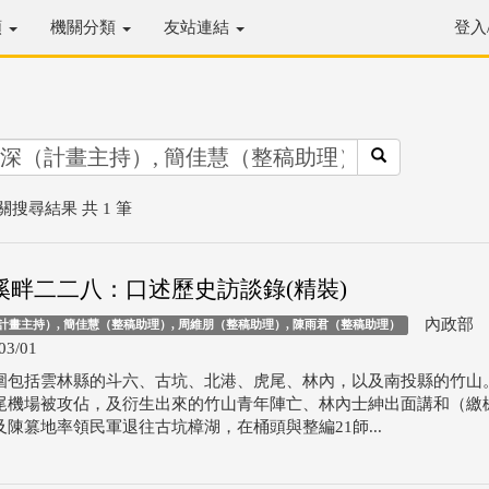
類
機關分類
友站連結
登入
關搜尋結果 共 1 筆
溪畔二二八：口述歷史訪談錄(精裝)
內政部
計畫主持）, 簡佳慧（整稿助理）, 周維朋（整稿助理）, 陳雨君（整稿助理）
03/01
圍包括雲林縣的斗六、古坑、北港、虎尾、林內，以及南投縣的竹山
尾機場被攻佔，及衍生出來的竹山青年陣亡、林內士紳出面講和（繳
及陳篡地率領民軍退往古坑樟湖，在桶頭與整編21師...