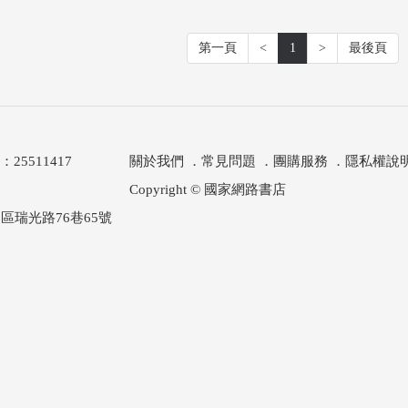
第一頁
<
1
>
最後頁
511417
關於我們
．
常見問題
．
團購服務
．
隱私權說
Copyright © 國家網路書店
區瑞光路76巷65號