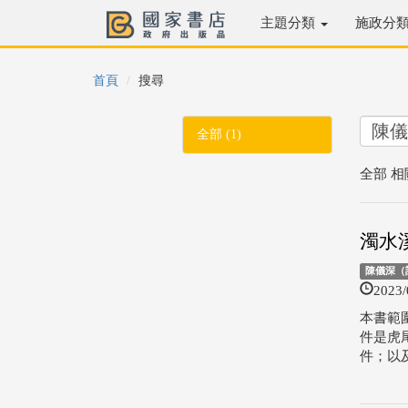
主題分類
施政分
首頁
搜尋
全部 (1)
全部 相
濁水
陳儀深（
2023/
本書範
件是虎
件；以