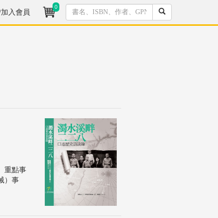
0
/加入會員
。重點事
械）事