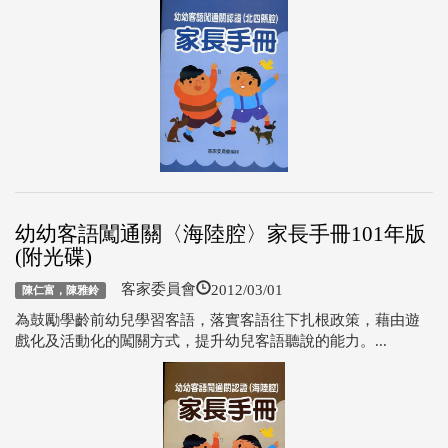
幼幼客語闖通關〈海陸腔〉家長手冊101年版
(附光碟)
2012/03/01
客家委員會
陳仁富，陳雅鈴
為鼓勵學齡前幼兒學習客語，落實客語往下扎根政策，藉由遊
戲化及活動化的闖關方式，提升幼兒客語聽說的能力。...