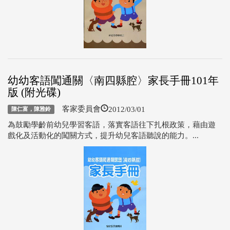
幼幼客語闖通關〈南四縣腔〉家長手冊101年
版 (附光碟)
2012/03/01
客家委員會
陳仁富，陳雅鈴
為鼓勵學齡前幼兒學習客語，落實客語往下扎根政策，藉由遊
戲化及活動化的闖關方式，提升幼兒客語聽說的能力。...