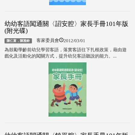
幼幼客語闖通關〈詔安腔〉家長手冊101年版
(附光碟)
2012/03/01
客家委員會
陳仁富，陳雅鈴
為鼓勵學齡前幼兒學習客語，落實客語往下扎根政策，藉由遊
戲化及活動化的闖關方式，提升幼兒客語聽說的能力。...