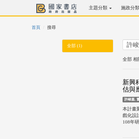
主題分類
施政分
首頁
搜尋
全部 (1)
全部 相
新興
估與
許峻嘉, 
本計畫
戲化設
108年