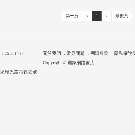
第一頁
<
1
>
最後頁
511417
關於我們
．
常見問題
．
團購服務
．
隱私權說
Copyright © 國家網路書店
區瑞光路76巷65號