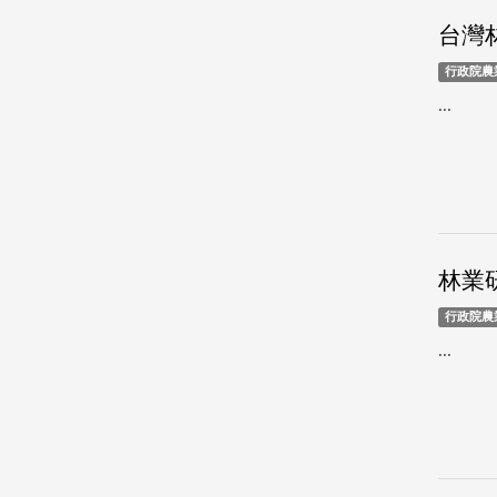
台灣林
行政院農
...
林業研
行政院農
...