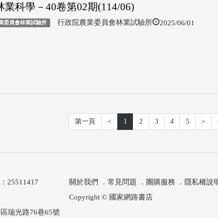
業科學－40卷第02期(114/06)
2025/06/01
行政院農業委員會林業試驗所
業委員會林業試驗所
第一頁
<
1
2
3
4
5
>
511417
關於我們
．
常見問題
．
團購服務
．
隱私權說
Copyright © 國家網路書店
區瑞光路76巷65號