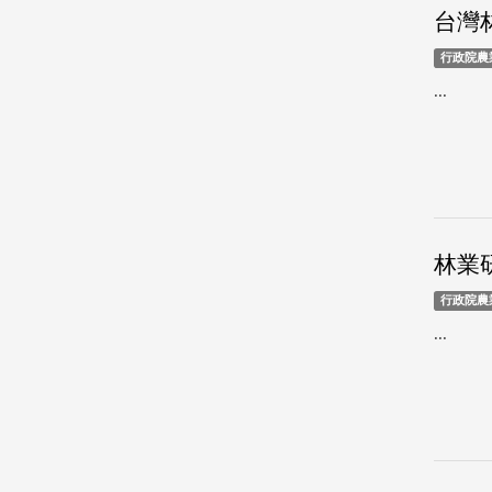
台灣林
行政院農
...
林業研
行政院農
...