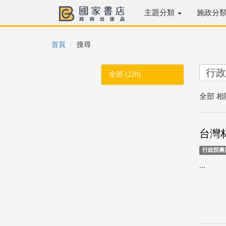
主題分類
施政分
首頁
搜尋
全部 (220)
全部 相
台灣林
行政院農
...