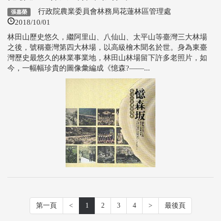
行政院農業委員會林務局花蓮林區管理處
張嘉榮
2018/10/01
林田山歷史悠久，繼阿里山、八仙山、太平山等臺灣三大林場
之後，號稱臺灣第四大林場，以高級檜木聞名於世。身為東臺
灣歷史最悠久的林業事業地，林田山林場留下許多老照片，如
今，一幅幅珍貴的圖像彙編成《憶森?——...
第一頁
<
1
2
3
4
>
最後頁