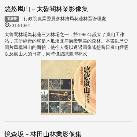
悠悠嵐山－太魯閣林業影像集
行政院農業委員會林務局花蓮林區管理處
張嘉榮
2018/10/01
太魯閣林場為花蓮三大林場之一，於1960年設立了嵐山工作
站，其所經營的就是木瓜溪北岸廣袤豐美的森林。本書以歷史
圖片重構嵐山的面貌，使今人得以透過圖像遙想昔日嵐山煙雲
以及嵐山人的日常，同時也認識臺灣林政...
憶森坂－林田山林業影像集