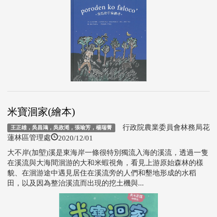
米寶洄家(繪本)
行政院農業委員會林務局花
王正雄，吳昌鴻，吳政澔，張瑜芳，楊瑞菁
2020/12/01
蓮林區管理處
大不岸(加塱)溪是東海岸一條很特別獨流入海的溪流，透過一隻
在溪流與大海間洄游的大和米蝦視角，看見上游原始森林的樣
貌、在洄游途中遇見居住在溪流旁的人們和墾地形成的水稻
田，以及因為整治溪流而出現的挖土機與...