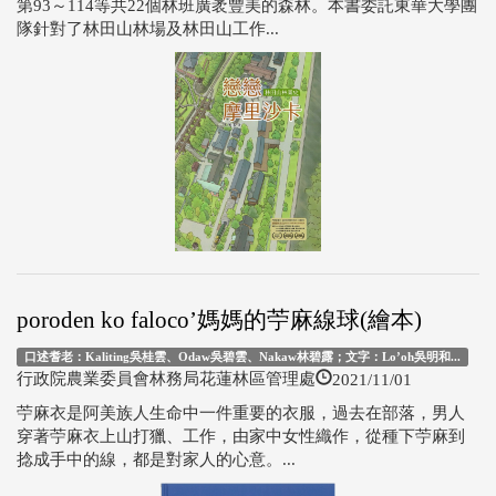
第93～114等共22個林班廣袤豐美的森林。本書委託東華大學團
隊針對了林田山林場及林田山工作...
poroden ko faloco’媽媽的苧麻線球(繪本)
口述耆老：Kaliting吳桂雲、Odaw吳碧雲、Nakaw林碧露；文字：Lo’oh吳明和...
2021/11/01
行政院農業委員會林務局花蓮林區管理處
苧麻衣是阿美族人生命中一件重要的衣服，過去在部落，男人
穿著苧麻衣上山打獵、工作，由家中女性織作，從種下苧麻到
捻成手中的線，都是對家人的心意。...