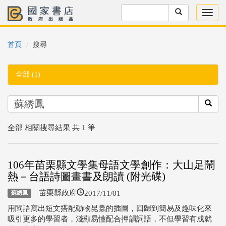
首頁
搜尋
全部 (1)
全部 相關搜尋結果 共 1 筆
106年苗栗縣文學集母語文學創作：大山足鬧
熱－台語詩圖畫書及朗讀 (附光碟)
2017/11/01
苗栗縣政府
蘇綉鳳
用閩語寫出短文搭配動物昆蟲的插圖，回歸到簡易及趣味化來
吸引更多的學習者，淺顯易懂配合押韻詞語，不但學習有成就