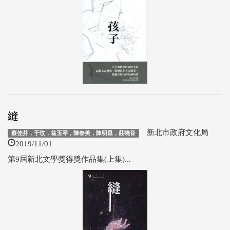
縫
新北市政府文化局
蔡佳芬，于玟，翁玉琴，陳春美，陳明昌，莊曉音
2019/11/01
第9屆新北文學獎得獎作品集(上集)...