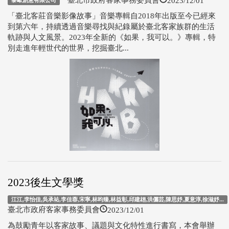
黎歐創意有限公司
「臺北客莊音樂影像故事」音樂專輯自2018年出版至今已經來
到第六年，持續透過音樂尋找與紀錄屬於臺北客家族群的生活
軌跡與人文風景。2023年全新的《如果，我可以。》專輯，特
別走進年輕世代的世界，挖掘臺北...
2023後生文學獎
江江,李怡佳,吳承祐,李佳蓉,宋寧,林昀臻,林益彰,邱建翃,洪儷芸,陳思妤,夏意淳,徐滋妤...
2023/12/01
臺北市政府客家事務委員會
為鼓勵青年以客家故事、議題與文化特性進行書寫，本會舉辦