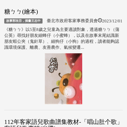
糖ㄅㄅ(繪本)
2023/12/01
臺北市政府客家事務委員會
故事郭玫芬，插畫王志中
《糖ㄅㄅ》以5至8歲之兒童為主要適讀對象，透過糖ㄅㄅ（蒲
公英）尋找好朋友細蜂仔（小蜜蜂），以及在故事末尾結識新
朋友蝦公夾（鬼針草）、細狗仔（小狗）的過程，讀者能夠認
識環境保護、離農、友善農作、氣候變遷...
112年客家語兒歌曲譜集教材-「唱山肚个歌」