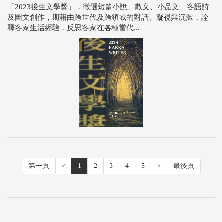
「2023後生文學獎」，徵選短篇小說、散文、小品文、客語詩
及圖文創作，期藉由跨世代及跨領域的對話、凝視與沉澱，詮
釋客家生活經驗，反思客家在各種當代...
第一頁
<
1
2
3
4
5
>
最後頁