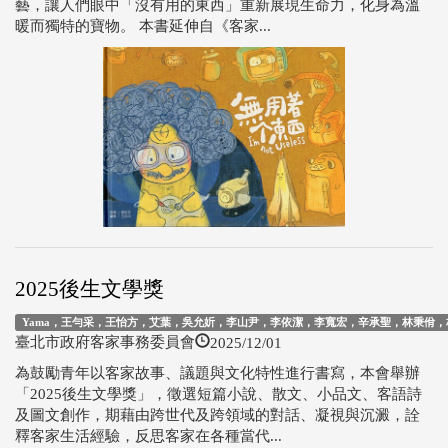
藝，讓人們眼中「沒有用的東西」重新展現生命力，化身為溫
暖而獨特的寶物。 本書延伸自《客家...
2025後生文學獎
Yama，王勻采，王怡方，艾葉，吳允妡，李山尹，李依潔，李寬宏，辛承聖，林秉佾，林
2025/12/01
臺北市政府客家事務委員會
為鼓勵青年以客家故事、議題與文化特性進行書寫，本會舉辦
「2025後生文學獎」，徵選短篇小說、散文、小品文、客語詩
及圖文創作，期藉由跨世代及跨領域的對話、凝視與沉澱，詮
釋客家生活經驗，反思客家在各種當代...