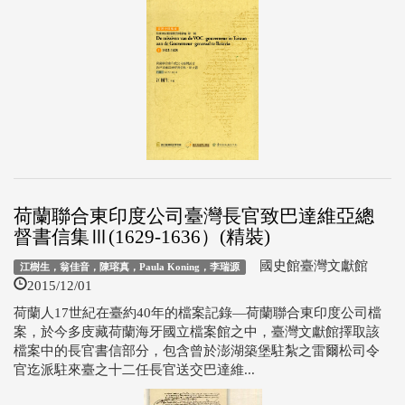
荷蘭聯合東印度公司臺灣長官致巴達維亞總
督書信集Ⅲ(1629-1636）(精裝)
國史館臺灣文獻館
江樹生，翁佳音，陳瑢真，Paula Koning，李瑞源
2015/12/01
荷蘭人17世紀在臺約40年的檔案記錄—荷蘭聯合東印度公司檔
案，於今多庋藏荷蘭海牙國立檔案館之中，臺灣文獻館擇取該
檔案中的長官書信部分，包含曾於澎湖築堡駐紮之雷爾松司令
官迄派駐來臺之十二任長官送交巴達維...