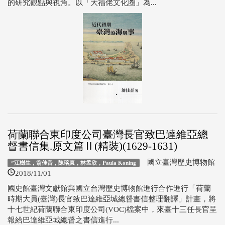
的研究觀點與視角。以「大福佬文化圈」為...
荷蘭聯合東印度公司臺灣長官致巴達維亞總
督書信集.原文篇Ⅱ(精裝)(1629-1631)
國立臺灣歷史博物館
”江樹生，翁佳音，陳瑢真，林孟欣，Paula Koning
2018/11/01
國史館臺灣文獻館與國立台灣歷史博物館進行合作進行「荷蘭
時期大員(臺灣)長官致巴達維亞城總督書信整理翻譯」計畫，將
十七世紀荷蘭聯合東印度公司(VOC)檔案中，來臺十三任長官呈
報給巴達維亞城總督之書信進行...