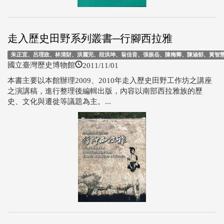
走入歷史田野系列叢書─行腳西拉雅
朱正宜、呂理政、林清財、洪麗完、段洪坤、翁佳音、張振岳、陳梅卿、陳涵郁、黃智
2011/11/01
國立臺灣歷史博物館
本書主要以本館辦理2009、2010年走入歷史田野工作坊之講座
之演講稿，進行整理後編輯出版，內容以南部西拉雅族的歷
史、文化與遷徙等議題為主。...