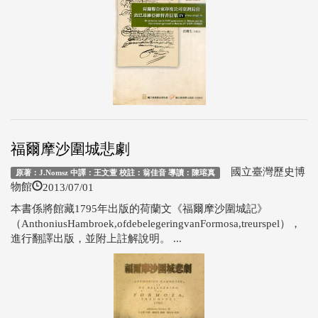
福爾摩沙圍城悲劇
國立臺灣歷史博
原著：J.Nomsz 中譯：王文萱 校註：翁佳音 導讀：陳瑢真
2013/07/01
物館
本書係將館藏1795年出版的荷蘭文《福爾摩沙圍城記》
（AnthoniusHambroek,ofdebelegeringvanFormosa,treurspel），
進行翻譯出版，並附上註解說明。 ...