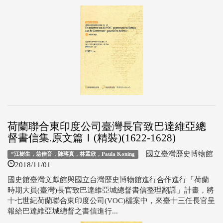
荷蘭聯合東印度公司臺灣長官致巴達維亞總
督書信集.原文篇Ⅰ(精裝)(1622-1628)
國立臺灣歷史博物館
”江樹生，翁佳音，陳瑢真，林孟欣，Paula Koning
2018/11/01
國史館臺灣文獻館與國立台灣歷史博物館進行合作進行「荷蘭
時期大員(臺灣)長官致巴達維亞城總督書信整理翻譯」計畫，將
十七世紀荷蘭聯合東印度公司(VOC)檔案中，來臺十三任長官呈
報給巴達維亞城總督之書信進行...