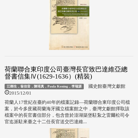
荷蘭聯合東印度公司臺灣長官致巴達維亞總
督書信集Ⅳ(1629-1636）(精裝)
國史館臺灣文獻館
江樹生，翁佳音，陳瑢真，Paula Koning，李瑞源
2015/12/01
荷蘭人17世紀在臺約40年的檔案記錄—荷蘭聯合東印度公司檔
案，於今多庋藏荷蘭海牙國立檔案館之中，臺灣文獻館擇取該
檔案中的長官書信部分，包含曾於澎湖築堡駐紮之雷爾松司令
官迄派駐來臺之十二任長官送交巴達維...