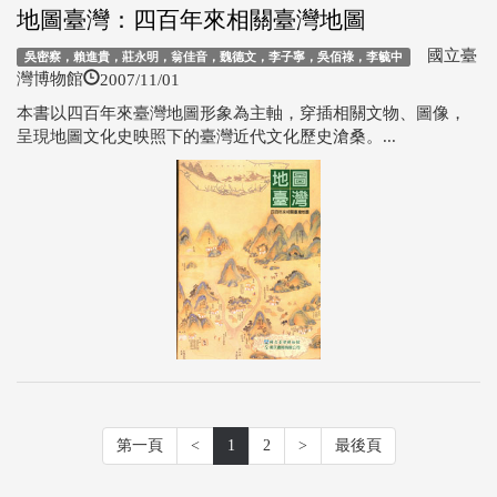
地圖臺灣：四百年來相關臺灣地圖
國立臺
吳密察，賴進貴，莊永明，翁佳音，魏德文，李子寧，吳佰祿，李毓中
2007/11/01
灣博物館
本書以四百年來臺灣地圖形象為主軸，穿插相關文物、圖像，
呈現地圖文化史映照下的臺灣近代文化歷史滄桑。...
第一頁
<
1
2
>
最後頁