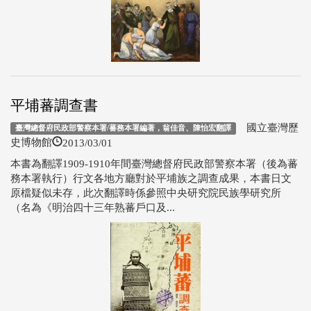
平埔蕃調查書
國立臺灣歷
臺灣總督府民政部警察本署/蕃務本署編著，翁佳音、陳怡宏翻譯
2013/03/01
史博物館
本書為翻譯1909-1910年間臺灣總督府民政部警察本署（後為蕃
務本署執行）行文各地方廳對於平埔族之調查成果，本書日文
原檔疑似未存，此次翻譯時係參照中央研究院民族學研究所
（名為《明治四十三年熟蕃戶口及...