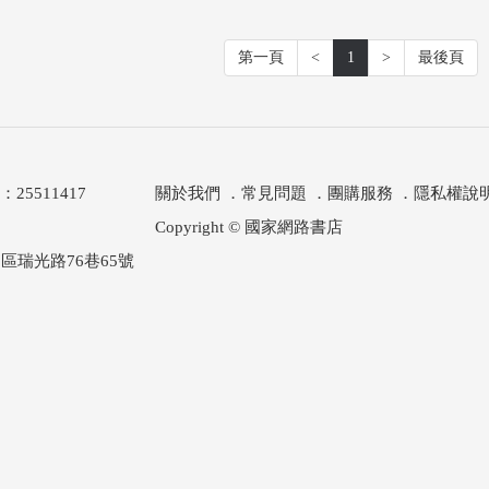
第一頁
<
1
>
最後頁
511417
關於我們
．
常見問題
．
團購服務
．
隱私權說
Copyright © 國家網路書店
區瑞光路76巷65號