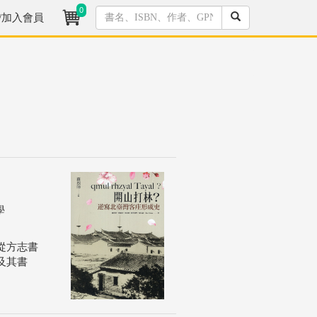
0
/加入會員
學
從方志書
及其書