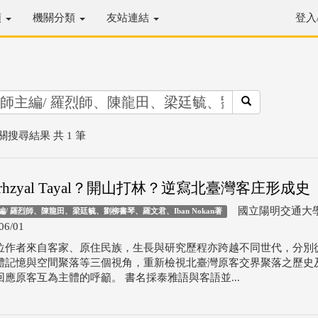
類
機關分類
友站連結
登入
關搜尋結果 共 1 筆
l rhzyal Tayal？開山打林？逆寫北臺灣客庄形成史
國立陽明交通大
/ 羅烈師、陳龍田、梁廷毓、劉柳書琴、羅文君、Iban Nokan著
06/01
位作者來自客家、原住民族，生長與研究歷程亦跨越不同世代，分別
體記憶與空間聚落等三個視角，重新檢視北臺灣原客交界聚落之歷史
回應原客互為主體的呼籲。 書名採泰雅語與客語並...