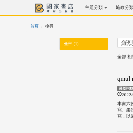
主題分類
施政分
首頁
搜尋
全部 (1)
全部 相
qmu
羅烈師主編
2022/
本書六
寫、集
寫，以