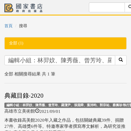
首頁
搜尋
全部 (1)
全部 相關搜尋結果 共 1 筆
典藏目錄‧2020
編輯小組：林羿妏、陳秀薇、曾芳玲、羅潔尹、張淵舜、葉沛昀、郭宗祐、蔡佩珍/執行監督
2021/09/01
高雄市立美術館
本書收錄高美館2020年入藏之作品，包括關鍵典藏39件、捐贈
27件、高雄獎6件等。特邀專家學者撰寫專文解析，為研究並推