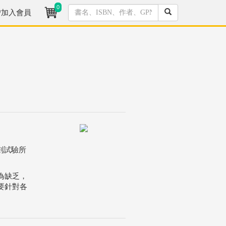
0
/加入會員
劃試驗所
為缺乏，
要針對各