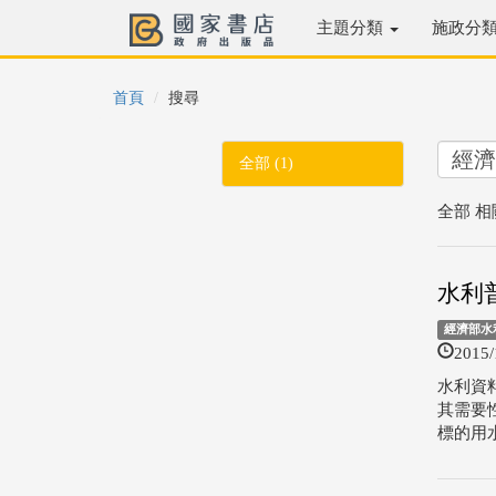
主題分類
施政分
首頁
搜尋
全部 (1)
全部 相
水利
經濟部水
2015/
水利資
其需要
標的用