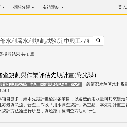
類
機關分類
友站連結
登入
關搜尋結果 共 1 筆
普查規劃與作業評估先期計畫(附光碟)
經濟部水利署水利規
利署水利規劃試驗所，中興工程顧問股份有限公司，蔡文豪
12/01
料項目繁多，經本先期計畫檢討各項目，以各標的用水量與其來源最
性亦最為急迫。普查工作以「用水調查統計」為重點。本先期計畫主
水統計方法論進行研擬，為驗證抽樣調查方法可行性...