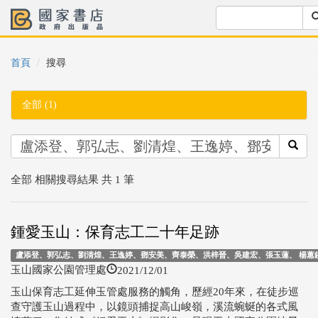
首頁
搜尋
全部 (1)
全部 相關搜尋結果 共 1 筆
鍾愛玉山：保育志工二十年足跡
盧添登、郭弘志、劉清煌、王逸婷、鄧安美、齊泰榮、洪梓晉、吳建宏、張玉蓮、 楊蕙鍈、
2021/12/01
玉山國家公園管理處
玉山保育志工延伸玉管處服務的觸角，歷經20年來，在徒步巡
查守護玉山過程中，以鏡頭捕捉高山峻嶺，溪流蜿蜒的各式風