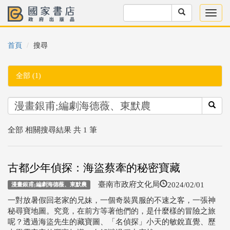
首頁
搜尋
全部 (1)
全部 相關搜尋結果 共 1 筆
古都少年偵探：海盜蔡牽的秘密寶藏
2024/02/01
臺南市政府文化局
漫畫銀甫;編劇海德薇、東默農
一對放暑假回老家的兄妹，一個奇裝異服的不速之客，一張神
秘尋寶地圖。究竟，在前方等著他們的，是什麼樣的冒險之旅
呢？透過海盜先生的藏寶圖、「名偵探」小天的敏銳直覺、歷