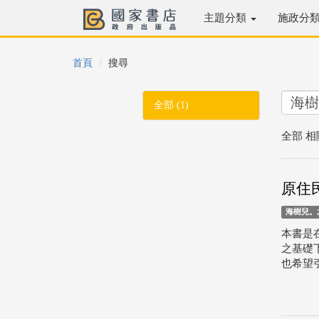
主題分類
施政分
首頁
搜尋
全部 (1)
全部 相
原住民
海樹兒。
本書是
之基礎
也希望