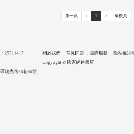
第一頁
<
1
>
最後頁
511417
關於我們
．
常見問題
．
團購服務
．
隱私權說
Copyright © 國家網路書店
區瑞光路76巷65號