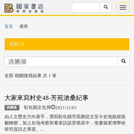
首頁
搜尋
全部 (1)
全部 相關搜尋結果 共 1 筆
大家來寫村史48-芳苑滄桑紀事
2021/11/01
彰化縣文化局
洪勝湖
由人文歷史方向著手，撰寫彰化縣芳苑鄉從古至今史地政經面
貌轉變，加上在地考察與耆老訪談穿插其中，使書籍更增學術
研究資訊之厚度。...