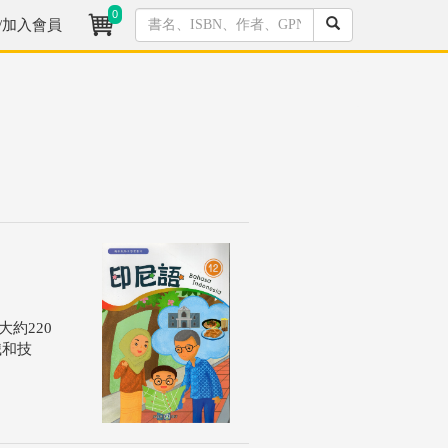
0
/加入會員
約220
識和技