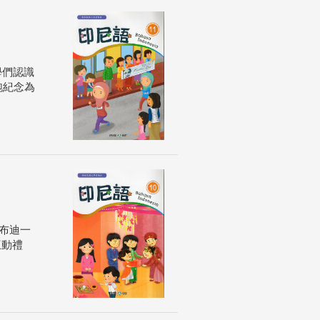
學們認識
跑紀念為
布迪一
互動禮