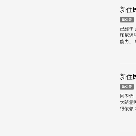
新住
歐亞美
已經學
印尼遇
能力。 
新住
歐亞美
同學們
太隨意
很依賴 