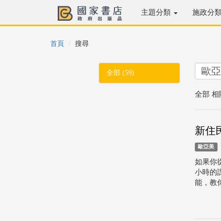
主題分類
施政分
首頁
搜尋
全部 (59)
全部 相
新住
歐亞美
如果你
小時的
能，教你