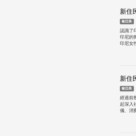
新住
歐亞美
認識了
印尼的
印尼女性
新住
歐亞美
經過前
起深入
儀、消費