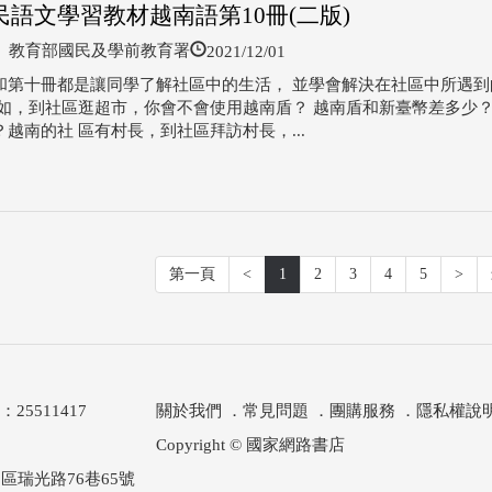
民語文學習教材越南語第10冊(二版)
2021/12/01
教育部國民及學前教育署
和第十冊都是讓同學了解社區中的生活， 並學會解決在社區中所遇到
例如，到社區逛超市，你會不會使用越南盾？ 越南盾和新臺幣差多少
越南的社 區有村長，到社區拜訪村長，...
第一頁
<
1
2
3
4
5
>
511417
關於我們
．
常見問題
．
團購服務
．
隱私權說
Copyright © 國家網路書店
區瑞光路76巷65號