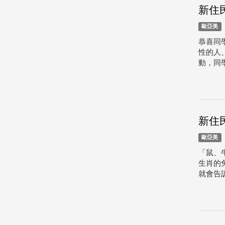
新住
歐亞美
恭喜同
性的人、
動，同學
新住
歐亞美
「鼠、
生肖的
就會告訴