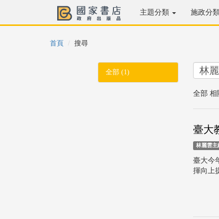
主題分類
施政分
首頁
搜尋
全部 (1)
全部 相
臺大
林麗雲主
臺大今
揮向上提