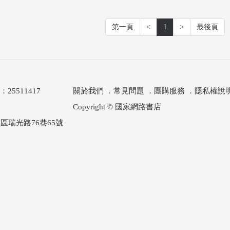
第一頁
<
1
>
最後頁
511417
關於我們
．
常見問題
．
團購服務
．
隱私權說
Copyright © 國家網路書店
區瑞光路76巷65號