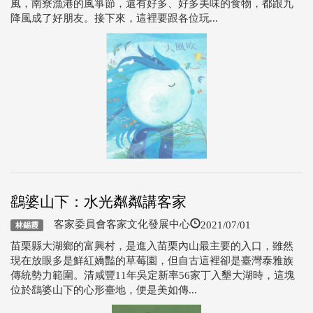
風，南寮漁港的風箏節，還有好多、好多美味的食物，都跟九
降風成了好朋友。接下來，這裡要跟各位玩...
鷂婆山下：水光粼粼講客家
2021/07/01
客家委員會客家文化發展中心
林錫霞
苗栗縣大湖鄉的富興村，是進入苗栗內山最主要的入口，雖然
現在放眼多是鮮紅嬌豔的草莓園，但自古這裡卻是臺灣泰雅族
傳統勢力範圍。清咸豐11年吳定新率56家丁入墾大湖時，這塊
位於鷂婆山下的心形臺地，便是美如傳...