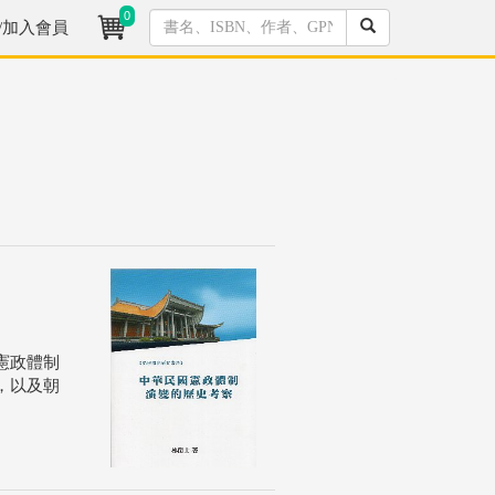
0
/加入會員
憲政體制
，以及朝