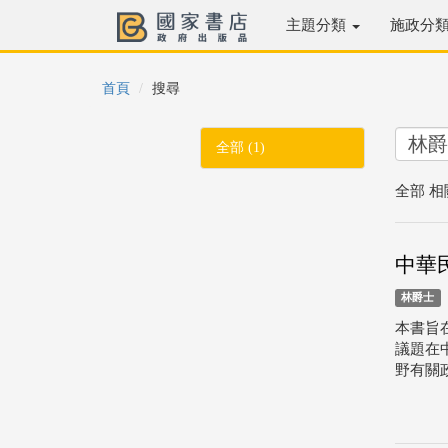
主題分類
施政分
首頁
搜尋
全部 (1)
全部 相
中華
林爵士
本書旨
議題在
野有關