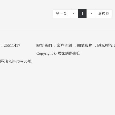
第一頁
<
1
>
最後頁
511417
關於我們
．
常見問題
．
團購服務
．
隱私權說
Copyright © 國家網路書店
區瑞光路76巷65號