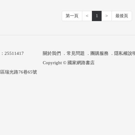
第一頁
<
1
>
最後頁
511417
關於我們
．
常見問題
．
團購服務
．
隱私權說
Copyright © 國家網路書店
區瑞光路76巷65號