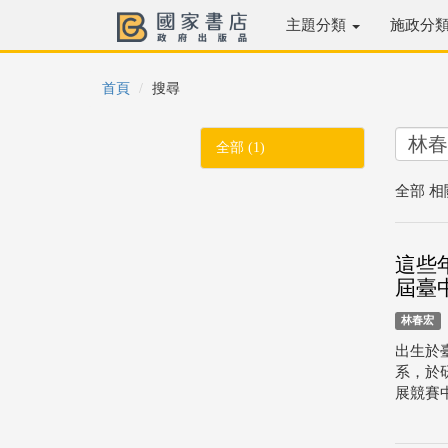
主題分類
施政分
首頁
搜尋
全部 (1)
全部 相
這些
屆臺
林春宏
出生於
系，於
展競賽