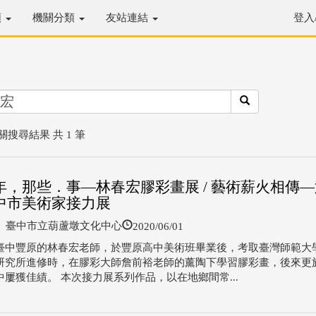
類
機關分類
友站連結
登入
關搜尋結果 共 1 筆
年，那些．事—林春宏膠彩畫展 / 藝術薪火相傳—
中市美術家接力展
2020/06/01
臺中市立葫蘆墩文化中心
臺中豐原的林春宏老師，於豐原高中美術班畢業後，考取臺灣師範大
研究所進修時，在膠彩大師詹前裕老師的薰陶下學習膠彩畫，後來更
中屢獲佳績。 本次接力展系列作品，以在地鄉間常...