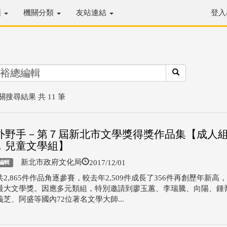
類
機關分類
友站連結
登入
關搜尋結果 共 11 筆
外野手－第７屆新北市文學獎得獎作品集【成人
．兒童文學組】
2017/12/01
新北市政府文化局
編輯
2,865件作品角逐參賽，較去年2,509件成長了356件再創歷年新高
最大文學獎。因應多元類組，特別邀請到廖玉蕙、李瑞騰、向陽、鍾
芝、阿盛等國內72位著名文學大師...