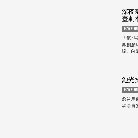
深夜
臺劇
林寬裕總
「第7屆
再創歷
騰、向
鉋光
林寬裕總
詹益農
承珍貴的