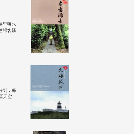
長里鹽水
述歸客騷
時刻，每
區天空