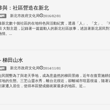
參與：社區營造在新北
2016/02/01
新北市政府文化局
編輯
錄新北數十個社區的在地特色與活動紀實，透過「人」、「文」、「
四 大類主題，記錄著一篇篇動人的新北社區故事，述說著新北居民對
情。...
－梯田山水
2014/11/01
新北市政府文化局
編輯
先民開墾為了與老天爭地，成為意盎然的梯田景緻，近年在復育施耕
當地的生態。三芝山靈水秀，離台北很近，卻離城市喧囂很遠，隨著
術家遷入居住，使得本區變成藝術家最多的地區。近...