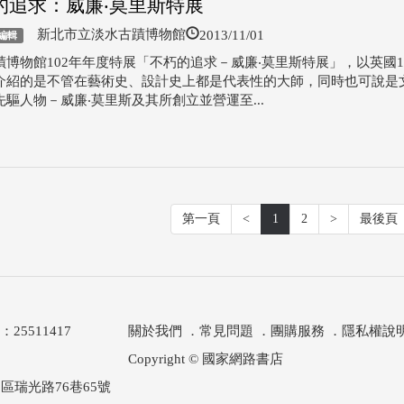
的追求：威廉‧莫里斯特展
2013/11/01
新北市立淡水古蹟博物館
編輯
蹟博物館102年年度特展「不朽的追求－威廉‧莫里斯特展」，以英國1
介紹的是不管在藝術史、設計史上都是代表性的大師，同時也可說是
驅人物－威廉‧莫里斯及其所創立並營運至...
第一頁
<
1
2
>
最後頁
511417
關於我們
．
常見問題
．
團購服務
．
隱私權說
Copyright © 國家網路書店
區瑞光路76巷65號