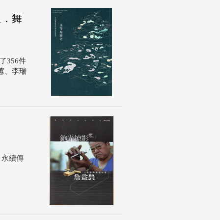
組．舞
了356件
蕙、李瑞
，永續傳