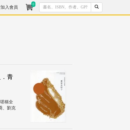
0
/加入會員
組．青
，堪稱全
喬、劉克