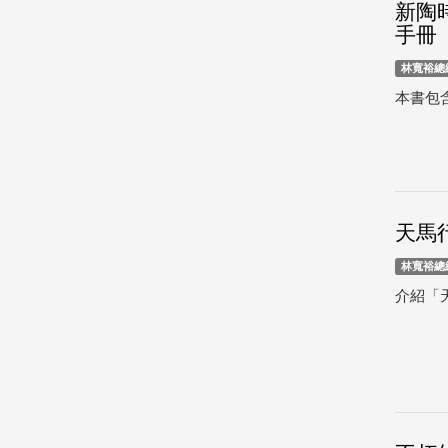
新陶
手冊
林寬裕總
本書包
天馬
林寬裕總
介紹「天