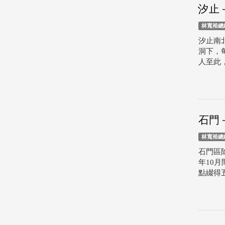
汐止
林寬裕總
汐止南
洞下，
人至此
石門
林寬裕總
石門區
年10
點綴得