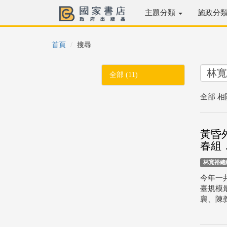
主題分類
施政分
首頁
搜尋
全部 (11)
全部 相
黃昏
春組
林寬裕總
今年一共
臺規模
襄、陳義