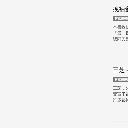
挽袖
林寬裕總
本書收
「景」
認同與熱
三芝
林寬裕總
三芝，
豐富了
許多藝