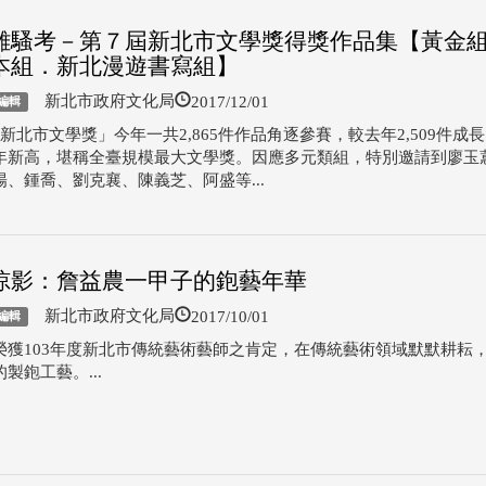
離騷考－第７屆新北市文學獎得獎作品集【黃金
本組．新北漫遊書寫組】
2017/12/01
新北市政府文化局
編輯
新北市文學獎」今年一共2,865件作品角逐參賽，較去年2,509件成長
年新高，堪稱全臺規模最大文學獎。因應多元類組，特別邀請到廖玉
陽、鍾喬、劉克襄、陳義芝、阿盛等...
掠影：詹益農一甲子的鉋藝年華
2017/10/01
新北市政府文化局
編輯
榮獲103年度新北市傳統藝術藝師之肯定，在傳統藝術領域默默耕耘
製鉋工藝。...