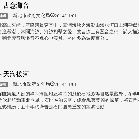
－古意灘音
2014/11/01
新北市政府文化局
編輯
北高山夾峙，基隆河貫穿其中，臺灣海峽之海潮由淡水河口上溯至鄉
每逢漲潮，常聞海汐、河汐相擊之聲，故昔汐止有灘音之稱，詩人描
，聽聞梵音與灘音不免心中淒然。區內多為坡度百分...
－天海拔河
2014/11/01
新北市政府文化局
編輯
除匯集最天然的獨特海蝕地及獨特的風稜石地形等自然景觀外，冬季
月間吹起強勁東北季風，石門區的天空，總會飄著美麗的風箏，將石門
五彩繽紛；五十年代牽罟是石門居民重要的經濟活動...