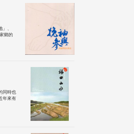
地」、
家鄉的
的同時也
近年來有