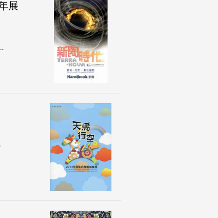
雙年展
.
.