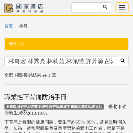
首頁
搜尋
全部 (1)
全部 相關搜尋結果 共 1 筆
職業性下背痛防治手冊
臺北市政
林奇宏,林秀亮,林莉茹,林佩瑩,許芳源,彭淑萍,楊慎絢,陳首珍,簡文仁
2013/10/01
府衛生局
下背痛是普遍的健康問題，發生率約55%~85%，常見長時間久
坐、久站、經常彎腰提重及重度勞務的體力工作者，都是容易