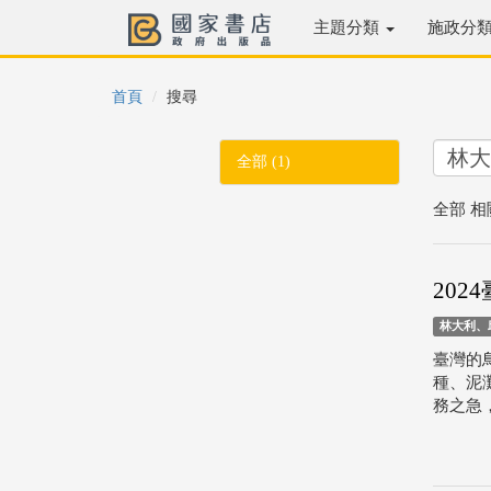
主題分類
施政分
首頁
搜尋
全部 (1)
全部 相
202
林大利、
臺灣的
種、泥
務之急