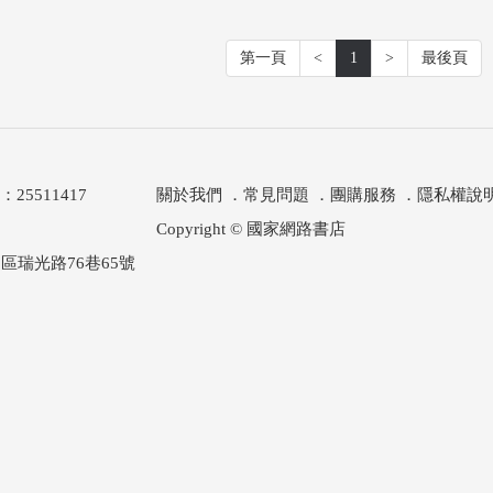
第一頁
<
1
>
最後頁
511417
關於我們
．
常見問題
．
團購服務
．
隱私權說
Copyright © 國家網路書店
區瑞光路76巷65號