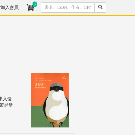
0
/加入會員
來入侵
策是當