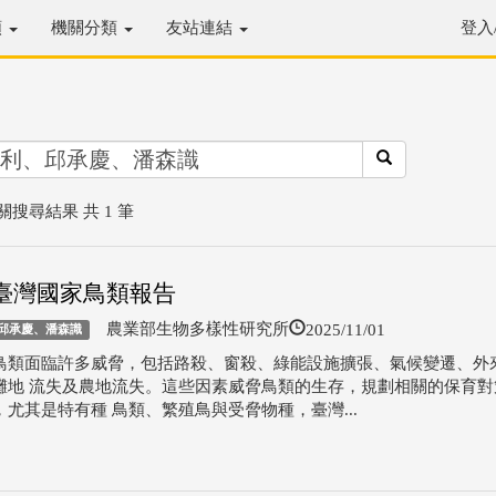
類
機關分類
友站連結
登入
關搜尋結果 共 1 筆
4臺灣國家鳥類報告
2025/11/01
農業部生物多樣性研究所
邱承慶、潘森識
鳥類面臨許多威脅，包括路殺、窗殺、綠能設施擴張、氣候變遷、外
灘地 流失及農地流失。這些因素威脅鳥類的生存，規劃相關的保育對
，尤其是特有種 鳥類、繁殖鳥與受脅物種，臺灣...