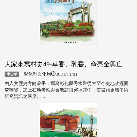
大家來寫村史49-草香、乳香、傘亮金興庄
2021/11/01
彰化縣文化局
李忠孝
由人文歷史方向著手，撰寫彰化縣秀水鄉從古至今史地政經面
貌轉變，加上在地考察與耆老訪談穿插其中，使書籍更增學術
研究資訊之厚度。...