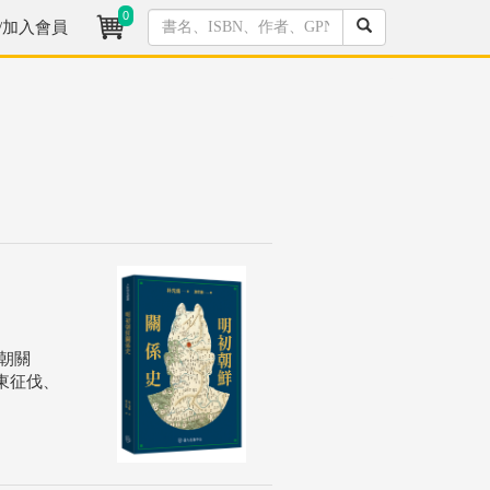
0
/加入會員
朝關
東征伐、