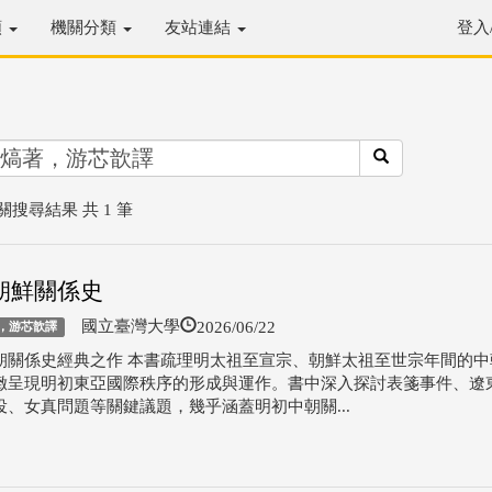
類
機關分類
友站連結
登入
關搜尋結果 共 1 筆
朝鮮關係史
2026/06/22
國立臺灣大學
，游芯歆譯
朝關係史經典之作 本書疏理明太祖至宣宗、朝鮮太祖至世宗年間的中
緻呈現明初東亞國際秩序的形成與運作。書中深入探討表箋事件、遼
役、女真問題等關鍵議題，幾乎涵蓋明初中朝關...