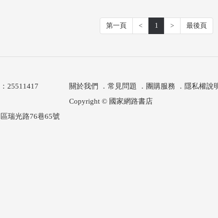
第一頁
<
1
>
最後頁
511417
關於我們
．
常見問題
．
團購服務
．
隱私權說
Copyright © 國家網路書店
區瑞光路76巷65號