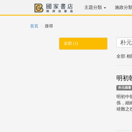
主題分類
施政分
首頁
搜尋
全部 (1)
全部 相
明初
朴元熇著
明初中
係，細
靖難之