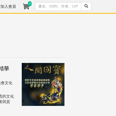
0
/加入會員
精華
會文化
貴的文化
著與貢