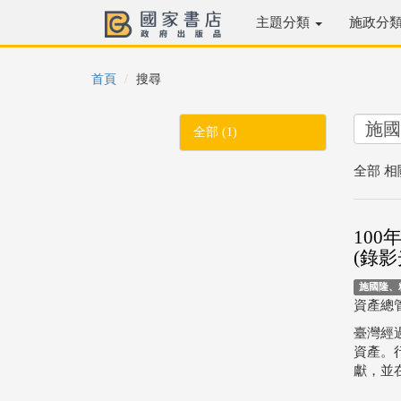
主題分類
施政分
首頁
搜尋
全部 (1)
全部 相
10
(錄影
施國隆、
資產總
臺灣經
資產。
獻，並