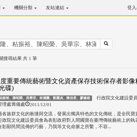
類
機關分類
友站連結
登入
關搜尋結果 共 1 筆
0年度重要傳統藝術暨文化資產保存技術保存者影像
光碟)
行政院文化建設委員
粘振裕、陳昭榮、吳華宗、林滿圓、劉麗貞、陳佳君、廖健雄
2011/12/01
管理處籌備處
過各族群文化的衝撞與交流，發展出獨具特色的文化傳統，是全民寶
行政院文化建設委員會為表彰政府對人間國寶在臺灣傳統藝術上的執
在彰顯民間流傳的巧藝，乃我等文化命脈之所繫，不容...