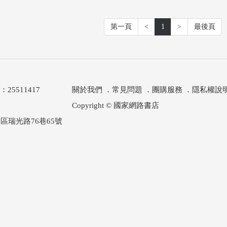
第一頁
<
1
>
最後頁
511417
關於我們
．
常見問題
．
團購服務
．
隱私權說
Copyright © 國家網路書店
區瑞光路76巷65號