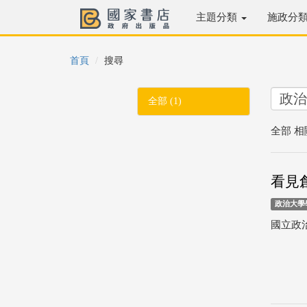
主題分類
施政分
首頁
搜尋
全部 (1)
全部 相
看見
政治大學
國立政