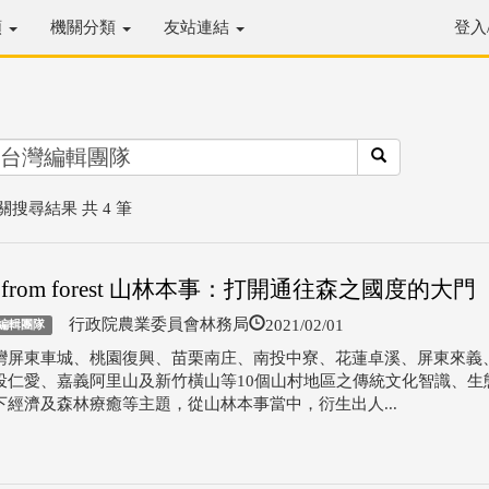
類
機關分類
友站連結
登入
關搜尋結果 共 4 筆
rn from forest 山林本事：打開通往森之國度的大門
2021/02/01
行政院農業委員會林務局
編輯團隊
灣屏東車城、桃園復興、苗栗南庄、南投中寮、花蓮卓溪、屏東來義
投仁愛、嘉義阿里山及新竹橫山等10個山村地區之傳統文化智識、生
下經濟及森林療癒等主題，從山林本事當中，衍生出人...