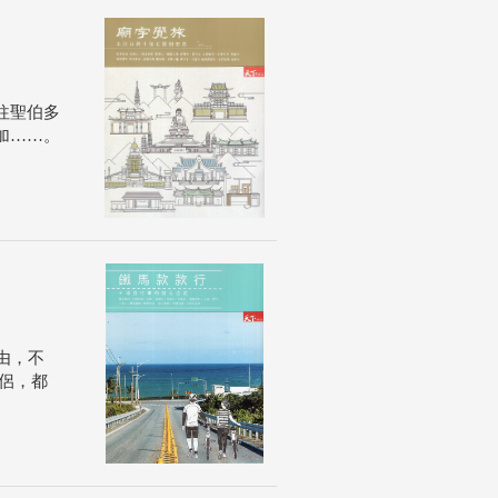
往聖伯多
加……。
由，不
侶，都