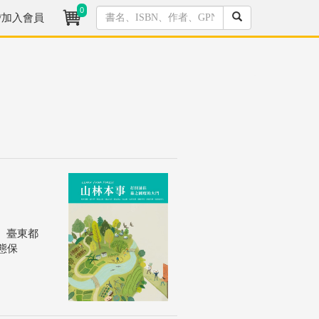
0
/加入會員
、臺東都
態保