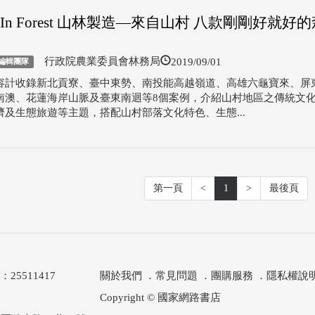
e In Forest 山林製造—來自山村 八款剛剛好就好
2019/09/01
行政院農業委員會林務局
編輯團隊
容計收錄新北貢寮、臺中東勢、南投能高越嶺道、高雄六龜寶來、屏
南澳、花蓮海岸山脈及臺東南迴等8個案例，介紹山村地區之傳統文
濟及生態旅遊等主題，搭配山村部落文化特色、生態...
第一頁
<
1
>
最後頁
511417
關於我們
．
常見問題
．
團購服務
．
隱私權說
Copyright © 國家網路書店