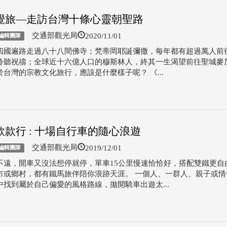
覺旅—走訪台灣十條心靈朝聖路
2020/11/01
交通部觀光局
編輯團隊
四國遍路走過八十八間佛寺；梵蒂岡耶誕彌撒，每年都有超過萬人前
聆聽祝禱；全球近十六億人口的穆斯林人，終其一生渴望前往聖城麥
於台灣的宗教文化旅行，應該是什麼樣子呢？ 《...
款款行 : 十場自行車的隨心浪遊
2019/12/01
交通部觀光局
編輯團隊
不遠，開車又沒法想停就停，單車15公里慢速恰恰好，搭配雙鐵更自
市或鄉村，都有鐵馬旅伴陪你浪跡天涯。 一個人、一群人、親子或情
中找到屬於自己偏愛的風格路線，拋開騎車出遊太...