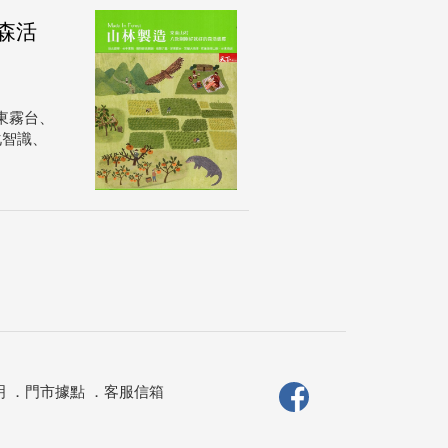
的森活
東霧台、
化智識、
明
．
門市據點
．
客服信箱