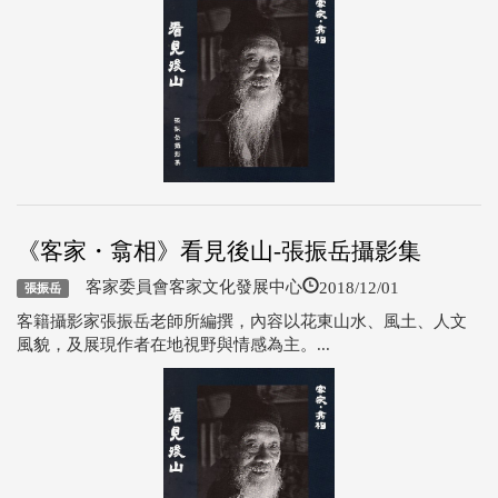
《客家・翕相》看見後山-張振岳攝影集
2018/12/01
客家委員會客家文化發展中心
張振岳
客籍攝影家張振岳老師所編撰，內容以花東山水、風土、人文
風貌，及展現作者在地視野與情感為主。...