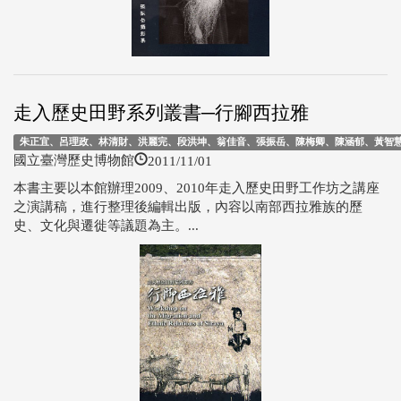
走入歷史田野系列叢書─行腳西拉雅
朱正宜、呂理政、林清財、洪麗完、段洪坤、翁佳音、張振岳、陳梅卿、陳涵郁、黃智
2011/11/01
國立臺灣歷史博物館
本書主要以本館辦理2009、2010年走入歷史田野工作坊之講座
之演講稿，進行整理後編輯出版，內容以南部西拉雅族的歷
史、文化與遷徙等議題為主。...