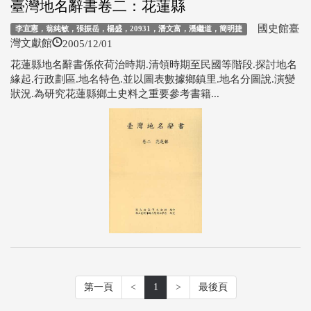
臺灣地名辭書卷二：花蓮縣
國史館臺
李宜憲，翁純敏，張振岳，楊盛，20931，潘文富，潘繼道，簡明捷
2005/12/01
灣文獻館
花蓮縣地名辭書係依荷治時期.清領時期至民國等階段.探討地名
緣起.行政劃區.地名特色.並以圖表數據鄉鎮里.地名分圖說.演變
狀況.為研究花蓮縣鄉土史料之重要參考書籍...
第一頁
<
1
>
最後頁