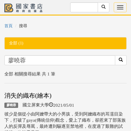
首頁
搜尋
全部 (1)
全部 相關搜尋結果 共 1 筆
消失的織布(繪本)
2021/05/01
國立屏東大學
廖曉蓉
彼少是個從小由阿嬤帶大的小男孩，受到阿嬤織布的耳濡目染
下，打破了gaya(傳統信仰)觀念，愛上了織布，卻惹來了部落族
人的反彈及辱罵，最終遭到驅逐至禁地裡，在度過了艱難的試