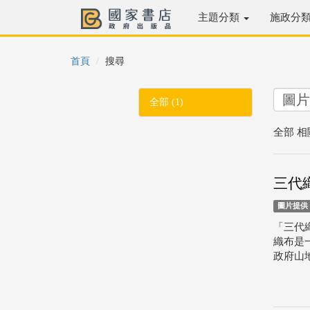
主題分類
施政分
首頁
搜尋
全部 (1)
全部 相
三代
圖片提供
「三代
織布是
政府山