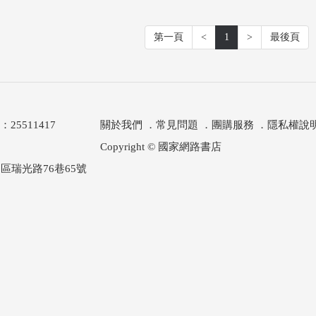
第一頁
<
1
>
最後頁
511417
關於我們
．
常見問題
．
團購服務
．
隱私權說
Copyright © 國家網路書店
區瑞光路76巷65號