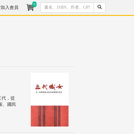
0
/加入會員
三代，從
策、國民