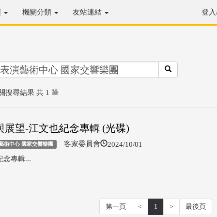
類
機關分類
友站連結
登入
關搜尋結果 共 1 筆
展望-江文也紀念專輯 (光碟)
2024/10/01
客家委員會
藝術中心 國家交響樂團
念專輯...
第一頁
<
1
>
最後頁