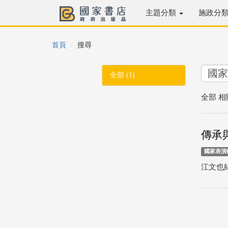
主題分類
施政分
首頁
搜尋
全部 (1)
全部 相
傳承與
國家表演
江文也紀