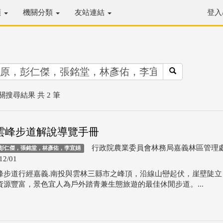
類
機關分類
友站連結
登入
關搜尋結果 共 2 筆
雲峰步道解說導覽手冊
行政院農業委員會林務局嘉義林區管理
彭仁傑，張銘堂，林彥佑，李宜娟
12/01
峰步道行經嘉義.南投與雲林三縣市之峰頂，沿線山巒起伏，崖壁陡立
資源豐富，景色宜人為戶外踏青兼生態旅遊的最佳休閒步道。...