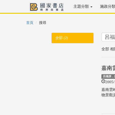
主題分類
施政分
首頁
搜尋
全部 (2)
全部 相
嘉南
呂福原，
2005/
嘉南雲
物景觀