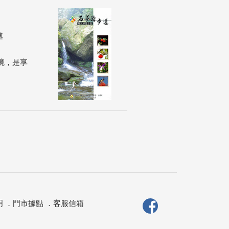
處
境，是享
明
．
門市據點
．
客服信箱