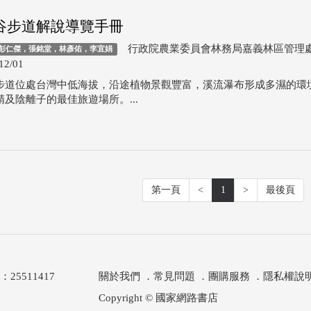
谷步道解說導覽手冊
行政院農業委員會林務局嘉義林區管理
彭仁傑，張銘堂，林彥佑，李宜娟
12/01
步道位處台灣中低海拔，沿途植物景觀豐富，溪流瀑布形成多濕的環
及陰離子的最佳旅遊場所。...
第一頁
<
1
>
最後頁
511417
關於我們
．
常見問題
．
團購服務
．
隱私權說
Copyright © 國家網路書店