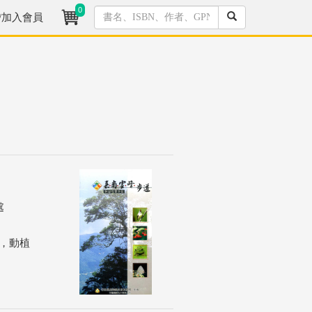
0
/加入會員
處
，動植