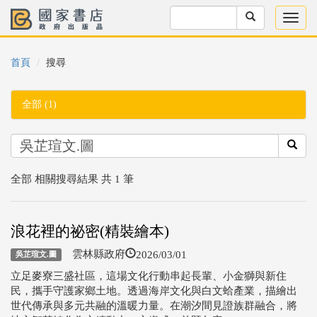
首頁
搜尋
全部 (1)
全部 相關搜尋結果 共 1 筆
浪花裡的祕密(精裝繪本)
2026/03/01
雲林縣政府
吳芷瑄文.圖
立足麥寮三盛社區，這場文化行動串起長輩、小金獅與新住
民，攜手守護家鄉土地。透過海岸文化與白文蛤產業，描繪出
世代傳承與多元共融的溫暖力量。在潮汐間見證族群融合，將