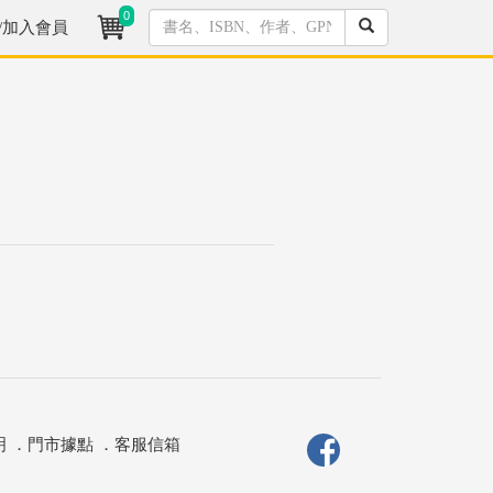
0
/加入會員
明
．
門市據點
．
客服信箱