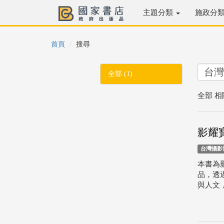
主題分類
施政分
首頁
搜尋
全部 (1)
全部 相
影耀
台灣攝影
本書為
品，透
與人文，