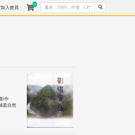
0
/加入會員
攝影作
涵蓋自然