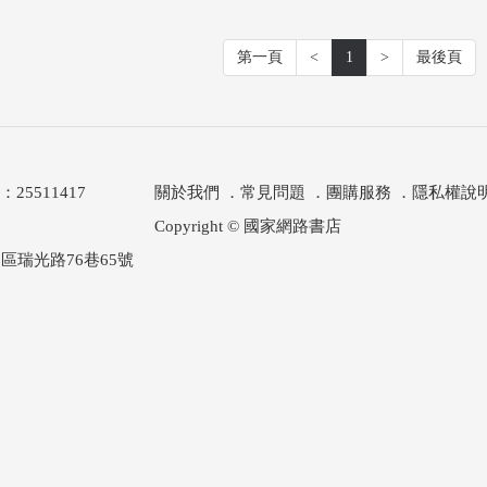
第一頁
<
1
>
最後頁
511417
關於我們
．
常見問題
．
團購服務
．
隱私權說
Copyright © 國家網路書店
區瑞光路76巷65號