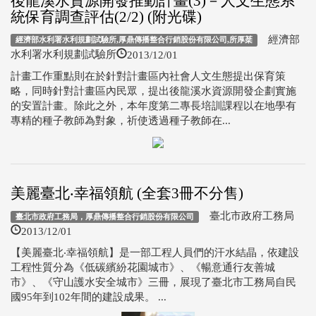
後龍溪水資源開發推動計畫(3)－人文生態系
統保育調查評估(2/2) (附光碟)
經濟部
經濟部水利署水利規劃試驗所,厚鼎傳播整合行銷股份有限公司,所厚棻
2013/12/01
水利署水利規劃試驗所
計畫工作重點則在於針對計畫區內社會人文生態提出保育策
略，同時針對計畫區內民眾，提出後龍溪水資源開發企劃實施
的安置計畫。除此之外，本年度第二專長培訓課程以在地學有
專精的種子教師為對象，祈使透過種子教師在...
美麗臺北‧幸福領航 (全套3冊不分售)
臺北市政府工務局
臺北市政府工務局，厚鼎傳播整合行銷股份有限公司
2013/12/01
【美麗臺北‧幸福領航】是一部工程人員們的汗水結晶，依建設
工程性質分為《低碳繽紛花園城市》、《暢意通行友善城
市》、《守山護水安全城市》三冊，展現了臺北市工務局自民
國95年到102年間的建設成果。 ...