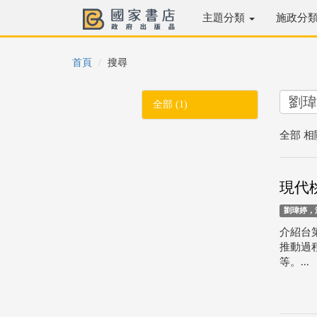
主題分類
施政分
首頁
搜尋
全部 (1)
全部 相
現代
劉瑋婷，
介紹台
推動過
等。...