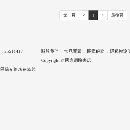
第一頁
<
1
>
最後頁
511417
關於我們
．
常見問題
．
團購服務
．
隱私權說
Copyright © 國家網路書店
區瑞光路76巷65號