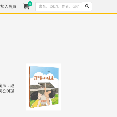
0
/加入會員
魔法，經
阿公與孫