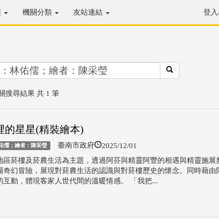
類
機關分類
友站連結
登入
關搜尋結果 共 1 筆
裡的星星(精裝繪本)
2025/12/01
臺南市政府
佑儒；繪者：陳采瑩
地區菸樓及菸農生活為主題，透過阿芬與精靈阿豐的相遇與精靈施展
場奇幻冒險，展現對菸農生活的認識與對菸樓歷史的懷念。同時藉由
的互動，體現客家人世代間的溫暖情感。 「我把...