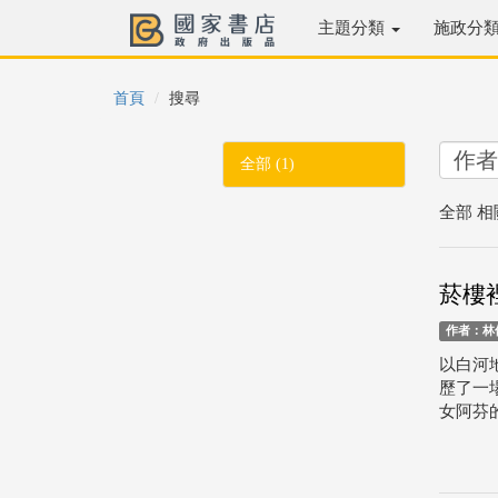
主題分類
施政分
首頁
搜尋
全部 (1)
全部 相
菸樓
作者：林
以白河
歷了一
女阿芬