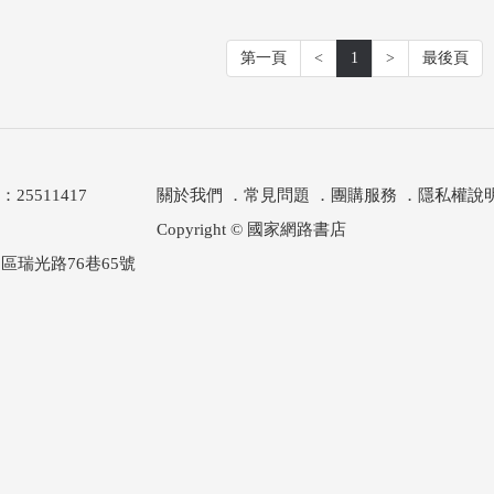
第一頁
<
1
>
最後頁
511417
關於我們
．
常見問題
．
團購服務
．
隱私權說
Copyright © 國家網路書店
區瑞光路76巷65號