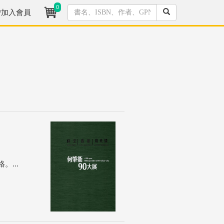
0
/加入會員
...