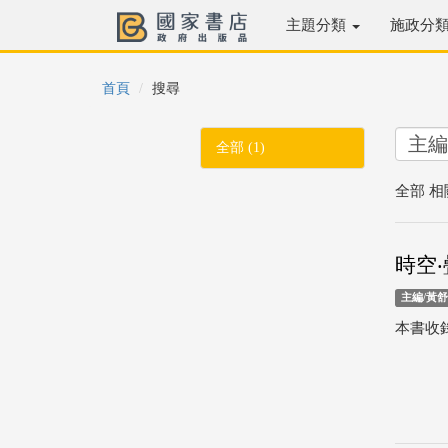
主題分類
施政分
首頁
搜尋
全部 (1)
全部 相
時空‧
主編/黃
本書收