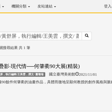
類
機關分類
友站連結
登入
關搜尋結果 共 1 筆
疊影‧現代情──何肇衢90大展(精裝)
2021/11/01
國立臺灣美術館
舒屏，執行編輯/王美雲，撰文/ 蕭瓊瑞
錄90餘件何肇衢的油畫作品，具體而微地呈顯何教授的創作風格與脈絡。