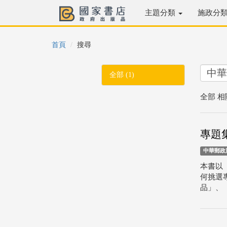
主題分類
施政分
首頁
搜尋
全部 (1)
全部 相
專題
中華郵政
本書以
何挑選
品」、