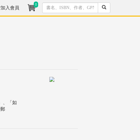
0
/加入會員
」、「如
題郵