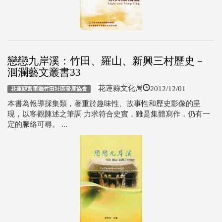
戀戀九岸溪：竹田、羅山、新興三村歷史－
洄瀾藝文叢書33
2012/12/01
花蓮縣文化局
花蓮縣富里鄉竹田社區發展協會
本書為報導採集類，著重於趣味性、故事性和歷史影像的呈
現，以客觀陳述之筆調 力求符合史實，雖是集體寫作，仍有一
定的脈絡可尋。 ...