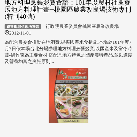
地方料理烹藝競賽食譜：101年度農村社區發
展地方料理計畫─桃園區農業改良場技術專刊
(特刊40號)
行政院農業委員會桃園區農業改良場
傅智麟.賴信忠.石東鎮
2012/11/01
為配合農委會推動在地消費,提振國產米食措施,本場於101年度7
月7日假本場台北分場辦理地方料理烹藝競賽,以國產米及當令時
蔬-綠竹筍為主要食材,搭配具地方特色之國產農特產品,並以適度
及營養均富之烹飪原則...