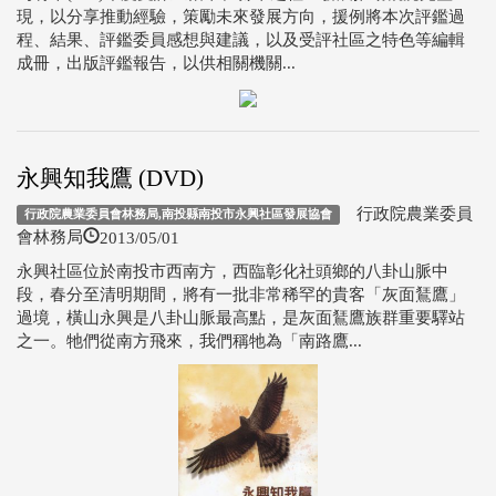
現，以分享推動經驗，策勵未來發展方向，援例將本次評鑑過
程、結果、評鑑委員感想與建議，以及受評社區之特色等編輯
成冊，出版評鑑報告，以供相關機關...
永興知我鷹 (DVD)
行政院農業委員
行政院農業委員會林務局,南投縣南投市永興社區發展協會
2013/05/01
會林務局
永興社區位於南投市西南方，西臨彰化社頭鄉的八卦山脈中
段，春分至清明期間，將有一批非常稀罕的貴客「灰面鵟鷹」
過境，橫山永興是八卦山脈最高點，是灰面鵟鷹族群重要驛站
之一。牠們從南方飛來，我們稱牠為「南路鷹...