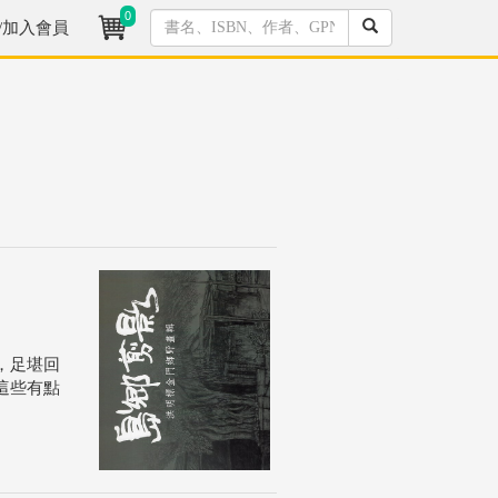
0
/加入會員
，足堪回
這些有點