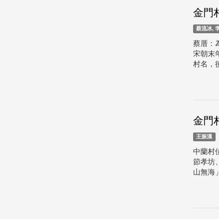
金門
蔡流冰, 
蔡厝：
宋朝末
村名，
金門
王振漢
中蘭村
節孝坊
山無海」