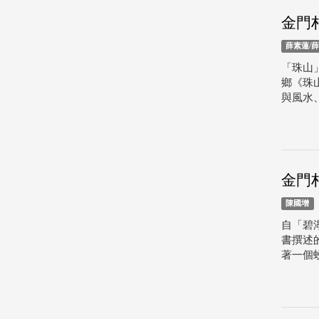
金門
薛素蓮/
「珠山
鄉《珠
與風水
金門
陳國增
自「碧
書撰述
著一個蜕