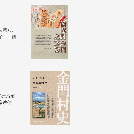
名第八、
榮、一個
統地介紹
宗教信