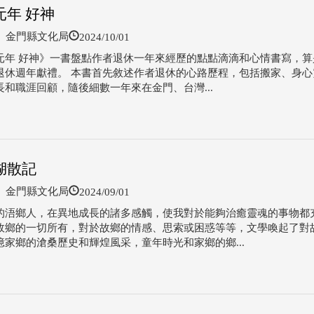
元年 好神
2024/10/01
金門縣文化局
元年 好神》一書盤點作者退休一年來經歷的點點滴滴和心情書寫，算
退休週年獻禮。 本書首先敘述作者退休的心路歷程，包括搬家、身心
長和職涯回顧，隨後細數一年來在金門、台灣...
湖散記
2024/09/01
金門縣文化局
的浯鄉人，在異地成長的諸多感觸，使我對於能夠治癒靈魂的事物都
故鄉的一切所有，對於故鄉的情感、思索或困惑等等，文學喚起了對
憶家鄉的滄桑歷史和輝煌風采，童年時光和家鄉的鄉...