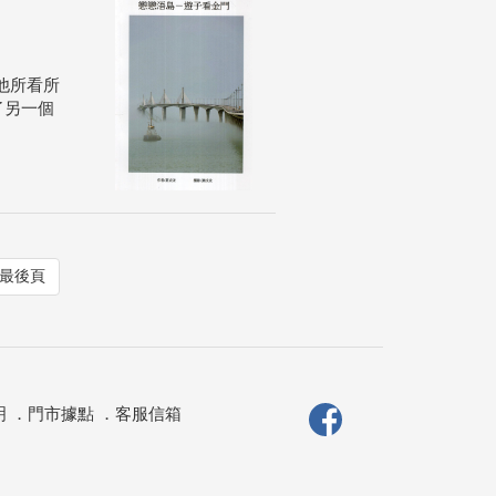
他所看所
了另一個
最後頁
明
．
門市據點
．
客服信箱