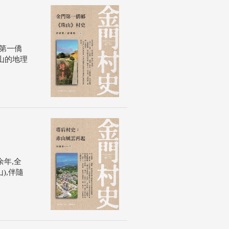
第一僑
山的地理
年,全
),伴隨