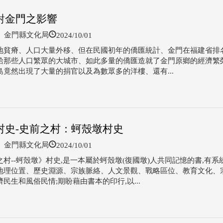
對金門之影響
2024/10/01
金門縣文化局
地貧瘠、人口大量外移、但在民國初年的僑匯統計、金門在福建省排
給那些人口繁眾的大城市、如此多量的僑匯造就了金門原鄉的經濟繁
島竟然出現了大量的捐官以及為數眾多的洋樓、還有...
村史-史前之村：蚵殼墩村史
2024/10/01
金門縣文化局
之村--蚵殼墩》村史,是一本屬於蚵殼墩(復國墩)人共同記憶的書,有系
地理位置、歷史淵源、宗族脈絡、人文景觀、戰略區位、教育文化、
民生和風俗民情;期盼藉由書本的印行,以...