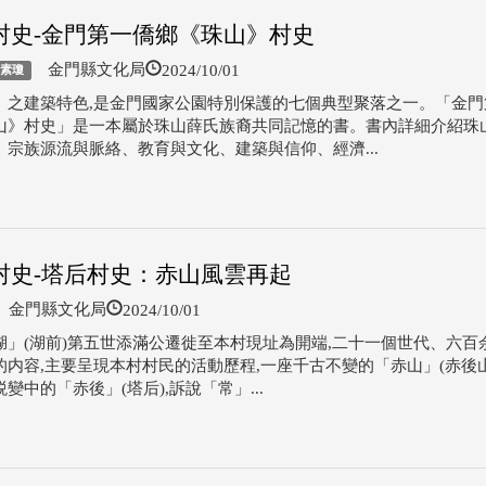
村史-金門第一僑鄉《珠山》村史
2024/10/01
金門縣文化局
薛素瓊
」之建築特色,是金門國家公園特別保護的七個典型聚落之一。「金門
山》村史」是一本屬於珠山薛氏族裔共同記憶的書。書內詳細介紹珠
、宗族源流與脈絡、教育與文化、建築與信仰、經濟...
村史-塔后村史：赤山風雲再起
2024/10/01
金門縣文化局
湖」(湖前)第五世添滿公遷徙至本村現址為開端,二十一個世代、六百余
的内容,主要呈現本村村民的活動歷程,一座千古不變的「赤山」(赤後山
變中的「赤後」(塔后),訴說「常」...