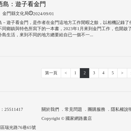
浯島：遊子看金門
2024/09/01
金門縣文化局
島－遊子看金門，是作者在金門這地方工作閒暇之餘，以相機記錄了
不同鄉鎮與特色所寫下的一本書，2023年1月來到金門工作，也開啟
外島生活，來到不同的地方總要給自已一個不一...
第一頁
<
1
2
3
4
5
>
511417
關於我們
．
常見問題
．
團購服務
．
隱私權說
Copyright © 國家網路書店
區瑞光路76巷65號