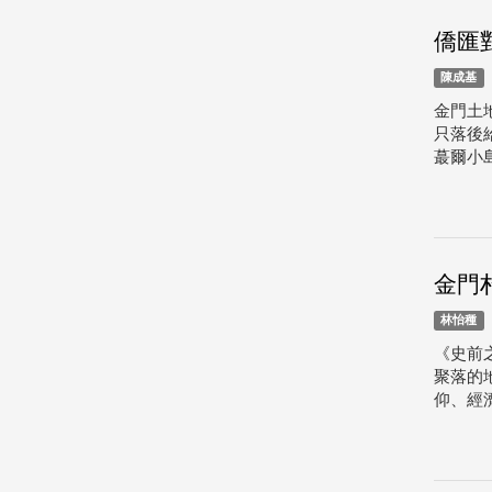
僑匯
陳成基
金門土
只落後
蕞爾小
金門
林怡種
《史前
聚落的
仰、經濟