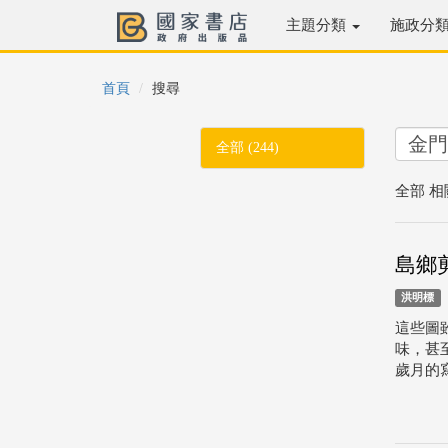
主題分類
施政分
首頁
搜尋
全部 (244)
全部 相
島鄉
洪明標
這些圖
味，甚
歲月的