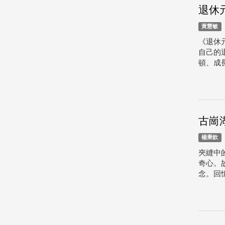
退休
黃慧敏
《退休
自己的
頓、成
古崗
楊秉欽
夾縫中
奇心。
念。回