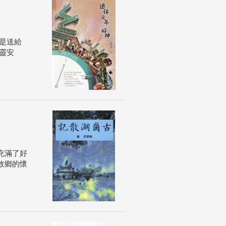
是送給
靈安
充滿了好
故鄉的懷