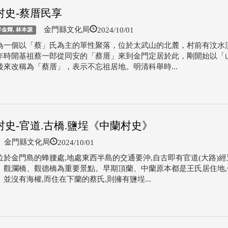
村史-蔡厝民享
2024/10/01
金門縣文化局
李金輝, 林本源
為一個以「蔡」氏為主的單性聚落，位於太武山的北麓，村前有汶水
年時開基祖蔡一郎從同安的「蔡厝」來到金門定居於此，剛開始以「
後來改稱為「蔡厝」，表示不忘祖居地。明清科舉時...
村史-官道.古橋.鹽埕《中蘭村史》
2024/10/01
金門縣文化局
位於金門島的蜂腰處,地處東西半島的交通要沖,自古即有官道(大路)經
、觀瀾橋、觀德橋為重要景點。早期頂蘭、中蘭原本都是王氏居住地,
並沒有海權,而住在下蘭的蔡氏,則擁有鹽埕...