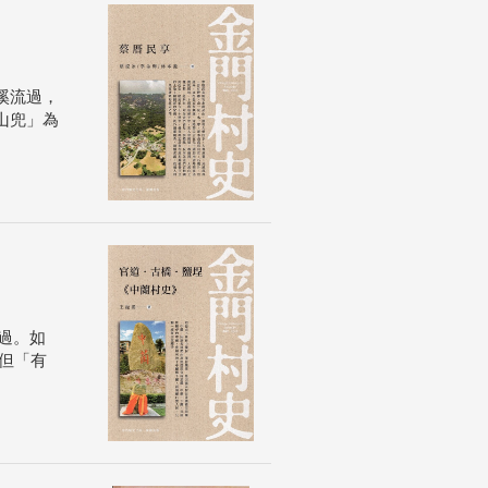
溪流過，
山兜」為
過。如
但「有