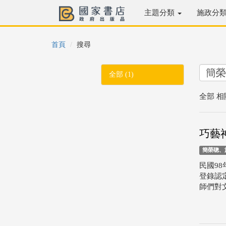
主題分類
施政分
首頁
搜尋
全部 (1)
全部 相
巧藝
簡榮聰、
民國9
登錄認
師們對