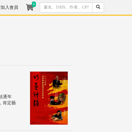
0
/加入會員
法逐年
，肯定藝