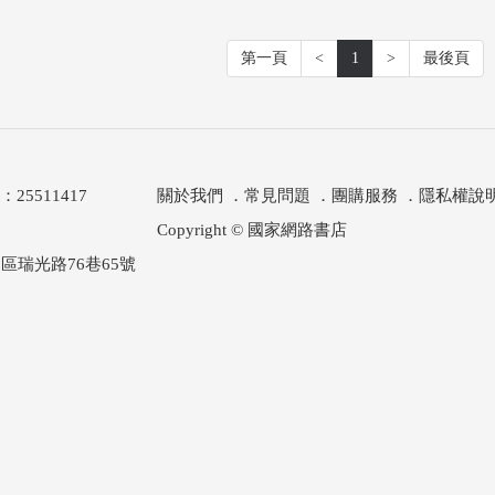
第一頁
<
1
>
最後頁
511417
關於我們
．
常見問題
．
團購服務
．
隱私權說
Copyright © 國家網路書店
區瑞光路76巷65號