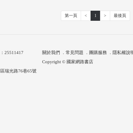
第一頁
<
1
>
最後頁
511417
關於我們
．
常見問題
．
團購服務
．
隱私權說
Copyright © 國家網路書店
區瑞光路76巷65號