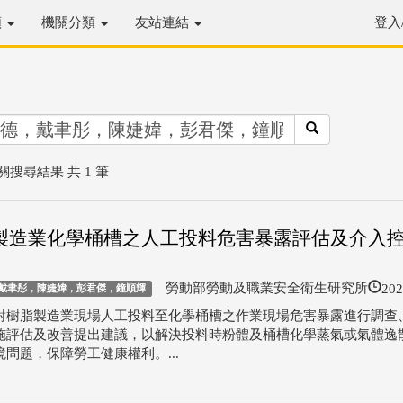
類
機關分類
友站連結
登入
關搜尋結果 共 1 筆
製造業化學桶槽之人工投料危害暴露評估及介入
202
勞動部勞動及職業安全衛生研究所
戴聿彤，陳婕媁，彭君傑，鐘順輝
對樹脂製造業現場人工投料至化學桶槽之作業現場危害暴露進行調查
施評估及改善提出建議，以解決投料時粉體及桶槽化學蒸氣或氣體逸
問題，保障勞工健康權利。...